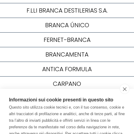
F.LLI BRANCA DESTILERIAS S.A.
BRANCA ÚNICO
FERNET-BRANCA
BRANCAMENTA
ANTICA FORMULA
CARPANO
CAFFÉ BORGHETTI
Informazioni sui cookie presenti in questo sito
Questo sito utilizza cookie tecnici e, con il tuo consenso, cookie e
YOUTUBE
altri tracciatori di profilazione e analitici, anche di terze parti, al fine
tra l’altro di inviarti pubblicità e offrirti servizi in linea con le
BEVI RESPONSABILMENTE
preferenze da te manifestate nel corso della navigazione in rete,
anche attraverso più dispositivi. Per accettare tutti i cookie clicca