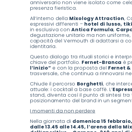
anniversario non viene isolato come cel
presenza fieristica.
All’interno della
Mixology Attraction
, C
espressivi differenti –
hotel di lusso, tik
in esclusiva con
Antica Formula
,
Carp
degustazione unitario ma non uniforme, ch
capacità del Vermouth di adattarsi a c
identitaria.
Questo dialogo tra rituali storici e inter
chiave del portfolio.
Fernet-Branca
è pr
l’inizio”
e con la proposta del
Fernet &
trasversale, che continua a rinnovarsi ne
Chiude il percorso
Borghetti
, che interc
attuale: i cocktail a base caffè. L’
Espres
stand, diventa così il punto di sintesi tr
posizionamento del brand in un segmento
I momenti da non perdere
Nella giornata di
domenica 15 febbraio, 
dalle 13.45 alle 14.45, l’arena della M