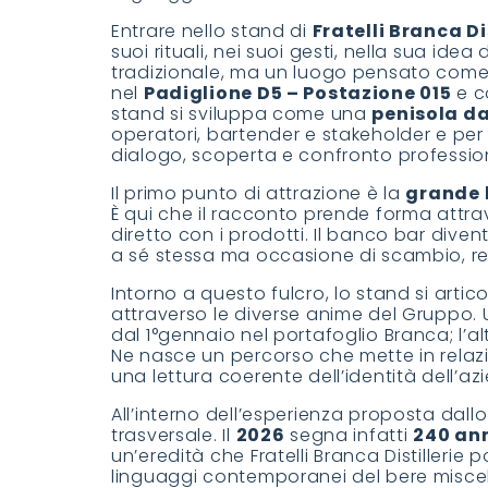
Entrare nello stand di
Fratelli Branca Di
suoi rituali, nei suoi gesti, nella sua ide
tradizionale, ma un luogo pensato come
nel
Padiglione D5 – Postazione 015
e c
stand si sviluppa come una
penisola dai
operatori, bartender e stakeholder e pe
dialogo, scoperta e confronto professio
Il primo punto di attrazione è la
grande 
È qui che il racconto prende forma attrave
diretto con i prodotti. Il banco bar dive
a sé stessa ma occasione di scambio, 
Intorno a questo fulcro, lo stand si artic
attraverso le diverse anime del Gruppo.
dal 1°gennaio nel portafoglio Branca; l’al
Ne nasce un percorso che mette in relazi
una lettura coerente dell’identità dell’az
All’interno dell’esperienza proposta dallo
trasversale. Il
2026
segna infatti
240 ann
un’eredità che Fratelli Branca Distillerie
linguaggi contemporanei del bere miscel