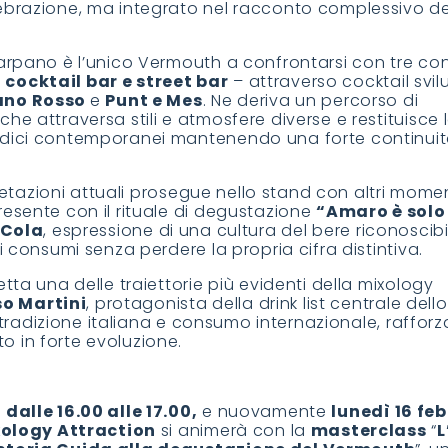
ebrazione, ma integrato nel racconto complessivo de
arpano è l’unico Vermouth a confrontarsi con tre con
i cocktail bar e street bar
– attraverso cocktail svil
ano Rosso
e
Punt e Mes
. Ne deriva un percorso di
e attraversa stili e atmosfere diverse e restituisce 
odici contemporanei mantenendo una forte continui
pretazioni attuali prosegue nello stand con altri mome
esente con il rituale di degustazione
“Amaro è solo
 Cola
, espressione di una cultura del bere riconoscibi
i consumi senza perdere la propria cifra distintiva.
etta una delle traiettorie più evidenti della mixology
so Martini
, protagonista della drink list centrale dello
a tradizione italiana e consumo internazionale, rafforz
 in forte evoluzione.
dalle 16.00 alle 17.00,
e nuovamente
lunedì 16 fe
ixology Attraction
si animerà con la
masterclass
“
L