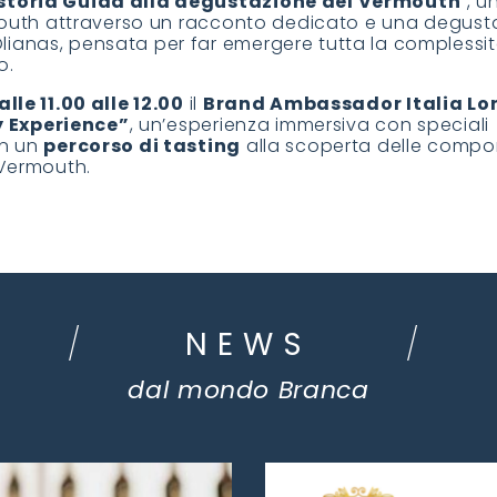
i storia Guida alla degustazione del Vermouth
”, u
ermouth attraverso un racconto dedicato e una degust
ianas, pensata per far emergere tutta la complessi
o.
lle 11.00 alle 12.00
il
Brand Ambassador Italia Lo
 Experience”
, un’esperienza immersiva con speciali
in un
percorso di tasting
alla scoperta delle compo
 Vermouth.
NEWS
dal mondo Branca