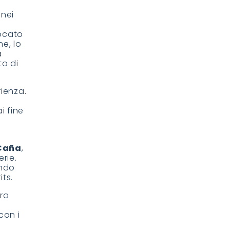
, nei
ocato
e, lo
a
to di
rienza.
i fine
 Caña
,
erie.
endo
its.
ura
con i