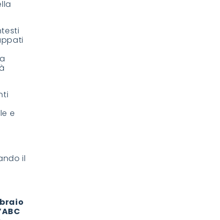
lla
testi
uppati
la
tà
nti
le e
ando il
bbraio
’ABC