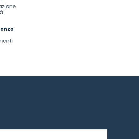
n
azione
tà
renzo
nenti