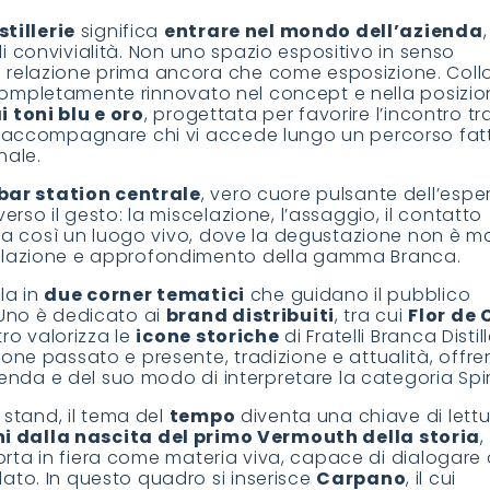
stillerie
significa
entrare nel mondo dell’azienda
a di convivialità. Non uno spazio espositivo in senso
 relazione prima ancora che come esposizione. Coll
ompletamente rinnovato nel concept e nella posizion
 toni blu e oro
, progettata per favorire l’incontro tr
r accompagnare chi vi accede lungo un percorso fat
nale.
bar station centrale
, vero cuore pulsante dell’espe
rso il gesto: la miscelazione, l’assaggio, il contatto
nta così un luogo vivo, dove la degustazione non è ma
relazione e approfondimento della gamma Branca.
ola in
due corner tematici
che guidano il pubblico
 Uno è dedicato ai
brand distribuiti
, tra cui
Flor de
tro valorizza le
icone storiche
di Fratelli Branca Distill
one passato e presente, tradizione e attualità, offr
ienda e del suo modo di interpretare la categoria Spir
 stand, il tema del
tempo
diventa una chiave di lett
i dalla nascita del primo Vermouth della storia
,
 porta in fiera come materia viva, capace di dialogare 
ato. In questo quadro si inserisce
Carpano
, il cui