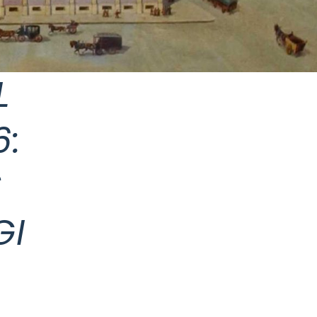
L
6:
S
GI