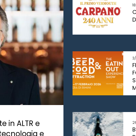
1
C
D
3
F
F
S
M
te in ALTR e
2
B
 tecnologia e