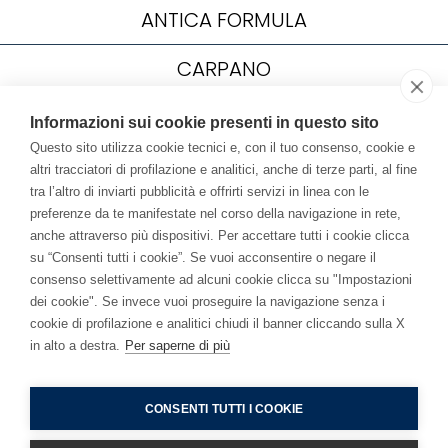
ANTICA FORMULA
CARPANO
CAFFÉ BORGHETTI
Informazioni sui cookie presenti in questo sito
Questo sito utilizza cookie tecnici e, con il tuo consenso, cookie e
YOUTUBE
altri tracciatori di profilazione e analitici, anche di terze parti, al fine
tra l’altro di inviarti pubblicità e offrirti servizi in linea con le
BEVI RESPONSABILMENTE
preferenze da te manifestate nel corso della navigazione in rete,
anche attraverso più dispositivi. Per accettare tutti i cookie clicca
FRATELLI BRANCA DISTILLERIE S.p.A.
su “Consenti tutti i cookie”. Se vuoi acconsentire o negare il
© 2026 |via Broletto 35, 20121 Milano
Iscritta al R. I. di Milano al n. 00720670157
consenso selettivamente ad alcuni cookie clicca su "Impostazioni
Codice Fiscale e P.IVA n.: 00720670157
dei cookie". Se invece vuoi proseguire la navigazione senza i
Capitale Sociale Euro 1.500.000,00 i.v.
cookie di profilazione e analitici chiudi il banner cliccando sulla X
Cookie Policy
–
Informativa sulla Privacy
–
Informativa
in alto a destra.
Per saperne di più
Fornitori
–
Accessibilità
CONSENTI TUTTI I COOKIE